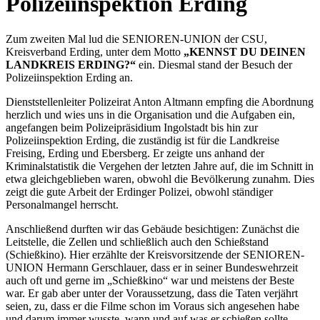
Polizeiinspektion Erding
Zum zweiten Mal lud die SENIOREN-UNION der CSU,
Kreisverband Erding, unter dem Motto
„KENNST DU DEINEN
LANDKREIS ERDING?“
ein. Diesmal stand der Besuch der
Polizeiinspektion Erding an.
Dienststellenleiter Polizeirat Anton Altmann empfing die Abordnung
herzlich und wies uns in die Organisation und die Aufgaben ein,
angefangen beim Polizeipräsidium Ingolstadt bis hin zur
Polizeiinspektion Erding, die zuständig ist für die Landkreise
Freising, Erding und Ebersberg. Er zeigte uns anhand der
Kriminalstatistik die Vergehen der letzten Jahre auf, die im Schnitt in
etwa gleichgeblieben waren, obwohl die Bevölkerung zunahm. Dies
zeigt die gute Arbeit der Erdinger Polizei, obwohl ständiger
Personalmangel herrscht.
Anschließend durften wir das Gebäude besichtigen: Zunächst die
Leitstelle, die Zellen und schließlich auch den Schießstand
(Schießkino). Hier erzählte der Kreisvorsitzende der SENIOREN-
UNION Hermann Gerschlauer, dass er in seiner Bundeswehrzeit
auch oft und gerne im „Schießkino“ war und meistens der Beste
war. Er gab aber unter der Voraussetzung, dass die Taten verjährt
seien, zu, dass er die Filme schon im Voraus sich angesehen habe
und darum immer wusste, wann und auf was er schießen sollte.