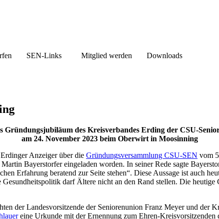
rfen
SEN-Links
Mitglied werden
Downloads
ing
es Gründungsjubiläum des Kreisverbandes Erding der CSU-Senio
am 24. November 2023 beim Oberwirt in Moosinning
 Erdinger Anzeiger über die
Gründungsversammlung CSU-SEN
vom 5
rtin Bayerstorfer eingeladen worden. In seiner Rede sagte Bayerstorfe
reichen Erfahrung beratend zur Seite stehen“. Diese Aussage ist auch 
Gesundheitspolitik darf Ältere nicht an den Rand stellen. Die heutige G
hten der Landesvorsitzende der Seniorenunion Franz Meyer und der K
hlauer
eine Urkunde mit der Ernennung zum Ehren-Kreisvorsitzenden 