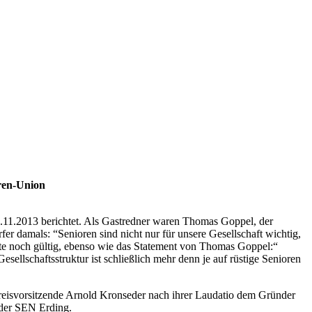
ren-Union
.11.2013
berichtet. Als Gastredner waren Thomas Goppel, der
r damals: “Senioren sind nicht nur für unsere Gesellschaft wichtig,
heute noch gültig, ebenso wie das Statement von Thomas Goppel:“
esellschaftsstruktur ist schließlich mehr denn je auf rüstige Senioren
reisvorsitzende Arnold Kronseder nach ihrer Laudatio dem Gründer
der SEN Erding.